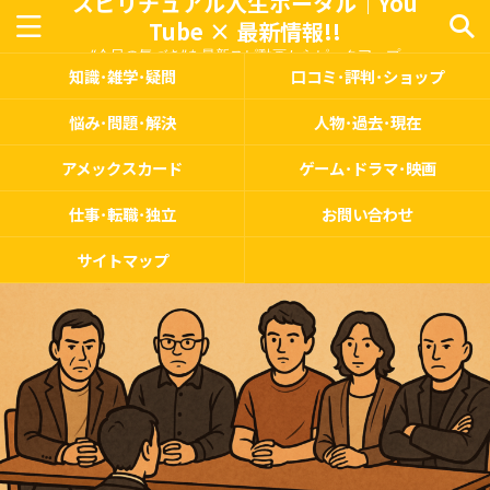
スピリチュアル人生ポータル｜You
Tube × 最新情報!!
“今日の気づき”を最新スピ動画からピックアップ
知識･雑学･疑問
口コミ･評判･ショップ
悩み･問題･解決
人物･過去･現在
アメックスカード
ゲーム･ドラマ･映画
仕事･転職･独立
お問い合わせ
サイトマップ