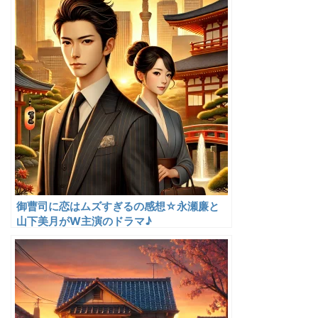
御曹司に恋はムズすぎるの感想☆永瀬廉と
山下美月がW主演のドラマ♪