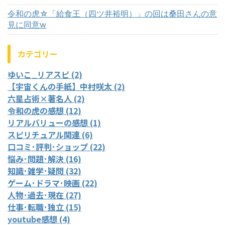
令和の虎☆「給食王（四ツ井裕明）」の回は桑田さんの意
見に同意w
カテゴリー
ゆいこ_リアスピ (2)
【宇宙くんの手紙】中村咲太 (2)
六星占術×著名人 (2)
令和の虎の感想 (12)
リアルバリューの感想 (1)
スピリチュアル関連 (6)
口コミ･評判･ショップ (22)
悩み･問題･解決 (16)
知識･雑学･疑問 (32)
ゲーム･ドラマ･映画 (22)
人物･過去･現在 (27)
仕事･転職･独立 (15)
youtube感想 (4)