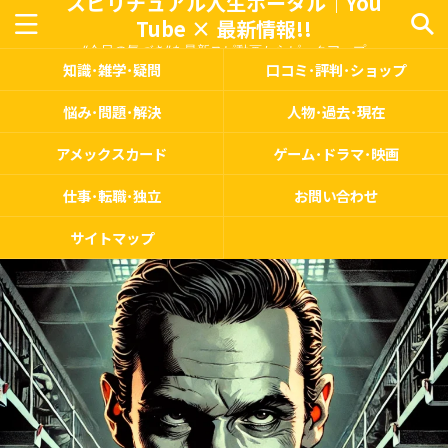
スピリチュアル人生ポータル｜You
Tube × 最新情報!!
“今日の気づき”を最新スピ動画からピックアップ
知識･雑学･疑問
口コミ･評判･ショップ
悩み･問題･解決
人物･過去･現在
アメックスカード
ゲーム･ドラマ･映画
仕事･転職･独立
お問い合わせ
サイトマップ