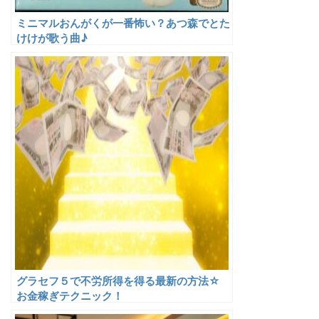
ミニマルおんがくが一番怖い？あつ森でとた
けけが歌う曲♪
グラセフ５で不労所得を得る最新の方法☆
お金稼ぎテクニック！