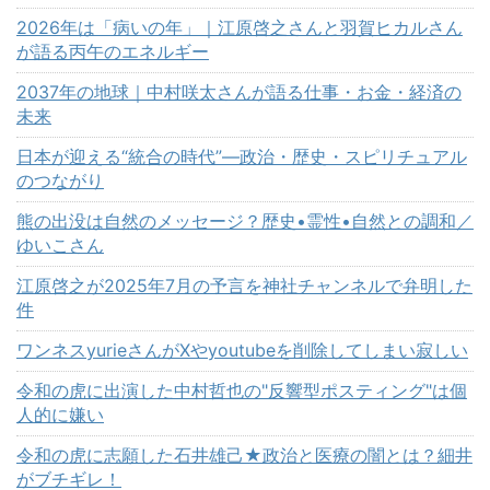
2026年は「病いの年」｜江原啓之さんと羽賀ヒカルさん
が語る丙午のエネルギー
2037年の地球｜中村咲太さんが語る仕事・お金・経済の
未来
日本が迎える“統合の時代”—政治・歴史・スピリチュアル
のつながり
熊の出没は自然のメッセージ？歴史•霊性•自然との調和／
ゆいこさん
江原啓之が2025年7月の予言を神社チャンネルで弁明した
件
ワンネスyurieさんがⅩやyoutubeを削除してしまい寂しい
令和の虎に出演した中村哲也の"反響型ポスティング"は個
人的に嫌い
令和の虎に志願した石井雄己★政治と医療の闇とは？細井
がブチギレ！