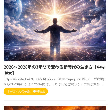
2026～2028年の3年間で変わる新時代の生き方【中村
咲太】
https://youtu.be/ZDDBReiRHzY?si=Wd11ZWjegJYkUG37 2026年
から2028年にかけての3年間は、これまでとは明らかに空気が変わ ...
【宇宙くんの手紙】中村咲太