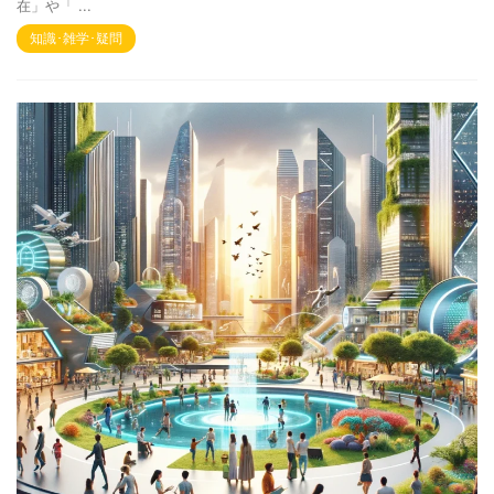
在」や「 ...
知識･雑学･疑問