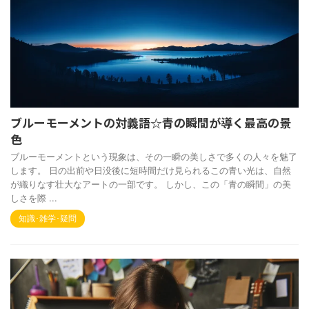
ブルーモーメントの対義語☆青の瞬間が導く最高の景
色
ブルーモーメントという現象は、その一瞬の美しさで多くの人々を魅了
します。 日の出前や日没後に短時間だけ見られるこの青い光は、自然
が織りなす壮大なアートの一部です。 しかし、この「青の瞬間」の美
しさを際 ...
知識･雑学･疑問