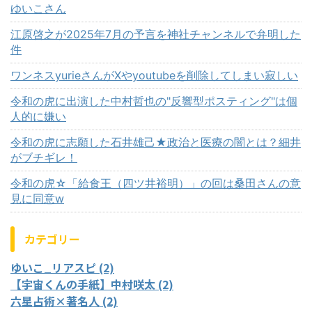
ゆいこさん
江原啓之が2025年7月の予言を神社チャンネルで弁明した
件
ワンネスyurieさんがⅩやyoutubeを削除してしまい寂しい
令和の虎に出演した中村哲也の"反響型ポスティング"は個
人的に嫌い
令和の虎に志願した石井雄己★政治と医療の闇とは？細井
がブチギレ！
令和の虎☆「給食王（四ツ井裕明）」の回は桑田さんの意
見に同意w
カテゴリー
ゆいこ_リアスピ (2)
【宇宙くんの手紙】中村咲太 (2)
六星占術×著名人 (2)