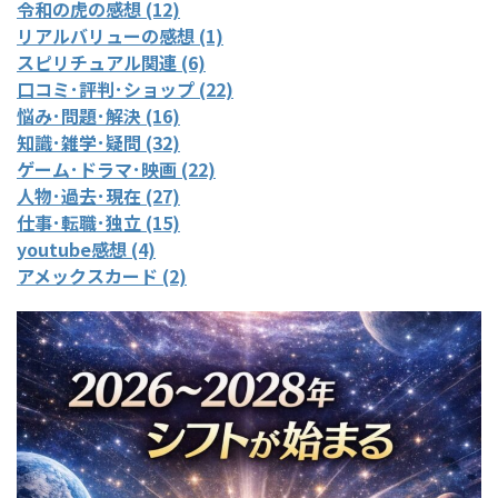
令和の虎の感想 (12)
リアルバリューの感想 (1)
スピリチュアル関連 (6)
口コミ･評判･ショップ (22)
悩み･問題･解決 (16)
知識･雑学･疑問 (32)
ゲーム･ドラマ･映画 (22)
人物･過去･現在 (27)
仕事･転職･独立 (15)
youtube感想 (4)
アメックスカード (2)