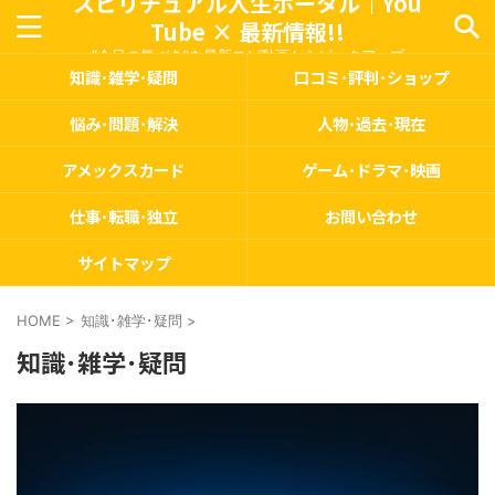
スピリチュアル人生ポータル｜You
Tube × 最新情報!!
“今日の気づき”を最新スピ動画からピックアップ
知識･雑学･疑問
口コミ･評判･ショップ
悩み･問題･解決
人物･過去･現在
アメックスカード
ゲーム･ドラマ･映画
仕事･転職･独立
お問い合わせ
サイトマップ
HOME
>
知識･雑学･疑問
>
知識･雑学･疑問