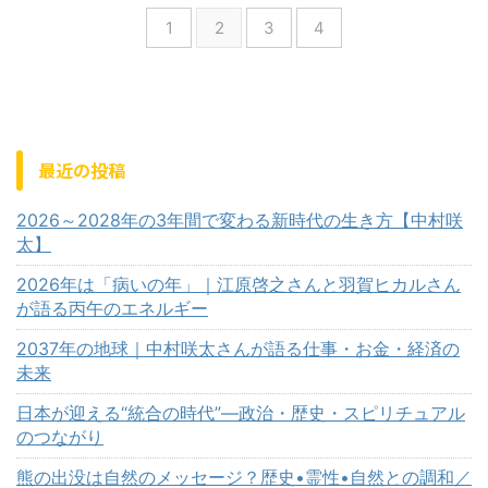
1
2
3
4
最近の投稿
2026～2028年の3年間で変わる新時代の生き方【中村咲
太】
2026年は「病いの年」｜江原啓之さんと羽賀ヒカルさん
が語る丙午のエネルギー
2037年の地球｜中村咲太さんが語る仕事・お金・経済の
未来
日本が迎える“統合の時代”—政治・歴史・スピリチュアル
のつながり
熊の出没は自然のメッセージ？歴史•霊性•自然との調和／