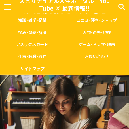
スピリチュアル人生ポータル｜You
Tube × 最新情報!!
“今日の気づき”を最新スピ動画からピックアップ
知識･雑学･疑問
口コミ･評判･ショップ
悩み･問題･解決
人物･過去･現在
アメックスカード
ゲーム･ドラマ･映画
仕事･転職･独立
お問い合わせ
サイトマップ