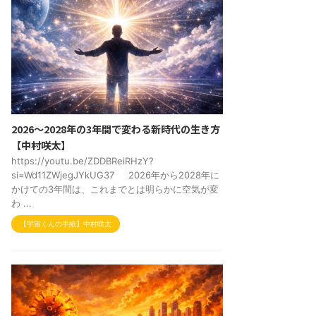
2026～2028年の3年間で変わる新時代の生き方
【中村咲太】
https://youtu.be/ZDDBReiRHzY?
si=Wd11ZWjegJYkUG37 2026年から2028年に
かけての3年間は、これまでとは明らかに空気が変
わ ...
【宇宙くんの手紙】中村咲太