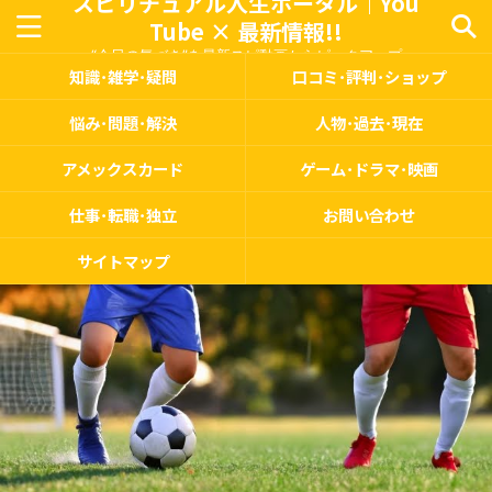
スピリチュアル人生ポータル｜You
Tube × 最新情報!!
“今日の気づき”を最新スピ動画からピックアップ
知識･雑学･疑問
口コミ･評判･ショップ
悩み･問題･解決
人物･過去･現在
アメックスカード
ゲーム･ドラマ･映画
仕事･転職･独立
お問い合わせ
サイトマップ