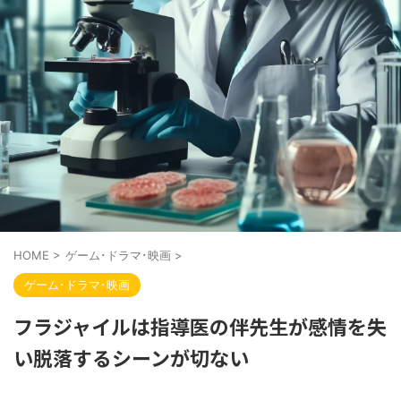
HOME
>
ゲーム･ドラマ･映画
>
ゲーム･ドラマ･映画
フラジャイルは指導医の伴先生が感情を失
い脱落するシーンが切ない