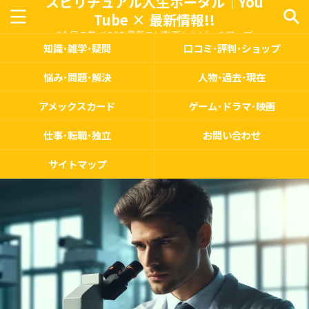
スピリチュアル人生ポータル｜You
Tube × 最新情報!!
“今日の気づき”を最新スピ動画からピックアップ
知識･雑学･疑問
口コミ･評判･ショップ
悩み･問題･解決
人物･過去･現在
アメックスカード
ゲーム･ドラマ･映画
仕事･転職･独立
お問い合わせ
サイトマップ