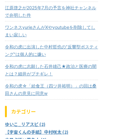
江原啓之が2025年7月の予言を神社チャンネル
で弁明した件
ワンネスyurieさんがⅩやyoutubeを削除してし
まい寂しい
令和の虎に出演した中村哲也の"反響型ポスティ
ング"は個人的に嫌い
令和の虎に志願した石井雄己★政治と医療の闇
とは？細井がブチギレ！
令和の虎☆「給食王（四ツ井裕明）」の回は桑
田さんの意見に同意w
カテゴリー
ゆいこ_リアスピ (2)
【宇宙くんの手紙】中村咲太 (2)