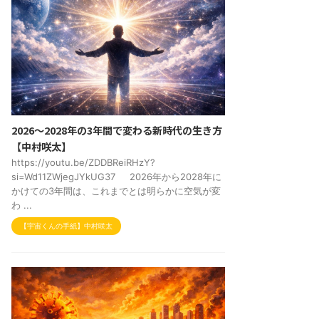
2026～2028年の3年間で変わる新時代の生き方
【中村咲太】
https://youtu.be/ZDDBReiRHzY?
si=Wd11ZWjegJYkUG37 2026年から2028年に
かけての3年間は、これまでとは明らかに空気が変
わ ...
【宇宙くんの手紙】中村咲太