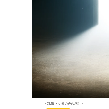
HOME
>
令和の虎の感想
>