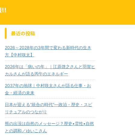
!!
最近の投稿
2026～2028年の3年間で変わる新時代の生き
方【中村咲太】
2026年は「病いの年」｜江原啓之さんと羽賀ヒ
カルさんが語る丙午のエネルギー
2037年の地球｜中村咲太さんが語る仕事・お
金・経済の未来
日本が迎える“統合の時代”—政治・歴史・スピ
リチュアルのつながり
熊の出没は自然のメッセージ？歴史•霊性•自然
との調和／ゆいこさん